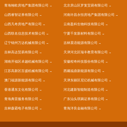
青海翰欧房地产集团有限公司
北京房山区罗复贸易有限公司
山西睿智证券有限公司
河南许昌永恒房地产集团有限公司
山西凡奇房地产有限公司
云南盈科生物科技有限公司
山西联名信息技术有限公司
宁夏千发新材料有限公司
辽宁锦州万达机械有限公司
吉林晨语能源有限公司
吉林高达贸易有限公司
天津河北区瑞丰教育有限公司
湖南开福区卓越机械有限公司
安徽程奇科技股份有限公司
江苏高新区百盛机械有限公司
西藏福鼎新能源有限公司
澳门福源新能源有限公司
天津东丽区尼亿机械有限公司
香港通东文化有限公司
河北建新智能制造有限公司
青海典雷服务有限公司
广东汕头琪琬证券有限公司
吉林森霸电子有限公司
青海洋良金融有限公司